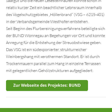
Saatgut und die neuen Lesesteinhaufen könnte schon in
relativ kurzer Zeit ein beachtlicher Lebnsraum innerhalb
des Vogelschutzgebietes „Höllenbrand“ (VSG – 6215-401)
in der Verbandsgemeinde Westhofen entstehen.
Seit Beginn des Flurbereinigungsverfahrens beteiligte sich
der BUND Wonnegau an Begehungen vor Ort und konnte
Anregung für die Entstehung der Streuobstwiese geben.
Das VSG ist ein südexponierter, strukturreicher
Weinbergshang mit xerothermen Standort. Er ist durch
Trockenmauern parallel zum Hang in einzelne Terrassen
mit gelegentlichen Gehölzstrukturen aufgegliedert.
Zur Webseite des Projektes: BUND