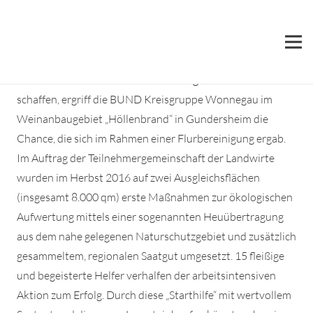
Begrünungsprojekt Höllenbrand
Artenreiche Wiesen werden immer seltener. Um neue
Lebensräume für die vielen darauf angewiesenen Arten zu
schaffen, ergriff die BUND Kreisgruppe Wonnegau im
Weinanbaugebiet „Höllenbrand“ in Gundersheim die
Chance, die sich im Rahmen einer Flurbereinigung ergab.
Im Auftrag der Teilnehmergemeinschaft der Landwirte
wurden im Herbst 2016 auf zwei Ausgleichsflächen
(insgesamt 8.000 qm) erste Maßnahmen zur ökologischen
Aufwertung mittels einer sogenannten Heuübertragung
aus dem nahe gelegenen Naturschutzgebiet und zusätzlich
gesammeltem, regionalen Saatgut umgesetzt. 15 fleißige
und begeisterte Helfer verhalfen der arbeitsintensiven
Aktion zum Erfolg. Durch diese „Starthilfe“ mit wertvollem