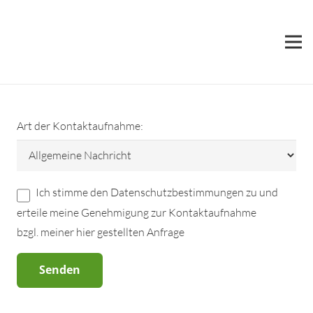
Wir freuen uns auf Ihre Kontaktaufnahme!
Bitte wählen Sie die Art Ihrer Anfrage und füllen Sie das
entsprechende Kontaktformular aus.
Bitte
Art der Kontaktaufnahme:
lasse
dieses
Feld
leer.
Ich stimme den Datenschutzbestimmungen zu und
erteile meine Genehmigung zur Kontaktaufnahme
bzgl. meiner hier gestellten Anfrage