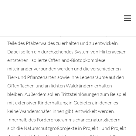
Neue Hirtenwege im Pfälzerwald
Das chance.natur Projekt „Neue Hirtenwege im
Pfälzerwald“ hat zum Ziel, Offenland innerhalb großer
Teile des Pfälzerwaldes zu erhalten und zu entwickeln.
Dabei sollen ein durchgehendes System von Hirtenwegen
entstehen, isolierte Offenland-Biotopkomplexe
miteinander verbunden werden und die verschiedenen
Tier- und Pflanzenarten sowie ihre Lebensräume auf den
Offenflächen und an lichten Waldrändern erhalten
bleiben. Außerdem sollen Trittsteinlösungen zum Beispiel
mit extensiver Rinderhaltung in Gebieten, in denen es
keine Wanderschäfer:innen gibt, entwickelt werden.
Innerhalb des Förderprogramms chance.natur gliedern
sich die Naturschutzgroßprojekte in Projekt I und Projekt