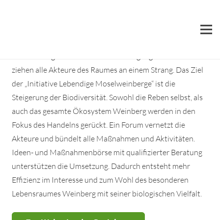
Lebendige Moselweinberge
Biologische Vielfalt vs. Bewirtschaftung in dem
Weinanbaugebiet Mosel – das ist Vergangenheit. Heute
ziehen alle Akteure des Raumes an einem Strang. Das Ziel
der „Initiative Lebendige Moselweinberge“ ist die
Steigerung der Biodiversität. Sowohl die Reben selbst, als
auch das gesamte Ökosystem Weinberg werden in den
Fokus des Handelns gerückt. Ein Forum vernetzt die
Akteure und bündelt alle Maßnahmen und Aktivitäten.
Ideen- und Maßnahmenbörse mit qualifizierter Beratung
unterstützen die Umsetzung. Dadurch entsteht mehr
Effizienz im Interesse und zum Wohl des besonderen
Lebensraumes Weinberg mit seiner biologischen Vielfalt.