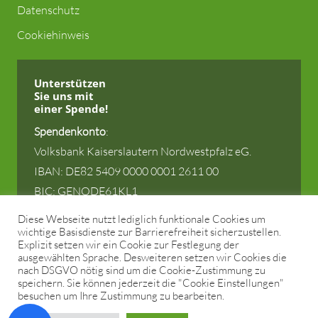
Datenschutz
Cookiehinweis
Unterstützen
Sie uns
mit
einer Spende!
Spendenkonto
:
Volksbank Kaiserslautern Nordwestpfalz eG.
IBAN: DE82 5409 0000 0001 2611 00
BIC: GENODE61KL1
Diese Webseite nutzt lediglich funktionale Cookies um
wichtige Basisdienste zur Barrierefreiheit sicherzustellen.
Explizit setzen wir ein Cookie zur Festlegung der
ausgewählten Sprache. Desweiteren setzen wir Cookies die
© 2025 Stiftung zur Förderung der Kulturlandschaft
nach DSGVO nötig sind um die Cookie-Zustimmung zu
speichern. Sie können jederzeit die "Cookie Einstellungen"
Rheinland-Pfalz (KULA).
besuchen um Ihre Zustimmung zu bearbeiten.
Alle Rechte vorbehalten. Gestaltung und Umsetzung