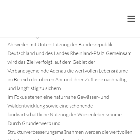
Naturschutzgroßprojekt „Obere Ahr-Hocheifel“
Das Naturschutzgroßprojekt Obere Ahr-Hocheifel ist ein
im Jahr 2007 gestartetes Vorhaben des Landkreises
Ahrweiler mit Unterstützung der Bundesrepublik
Deutschland und des Landes Rheinland-Pfalz. Gemeinsam
wird das Ziel verfolgt, auf dem Gebiet der
Verbandsgemeinde Adenau die wertvollen Lebensräume
im Bereich der oberen Ahr und ihrer Zuflüsse nachhaltig
und langfristig zu sichern.
Im Fokus stehen eine naturnahe Gewässer- und
Waldentwicklung sowie eine schonende
landwirtschaftliche Nutzung der Wiesenlebensräume.
Durch Grunderwerb und
Strukturverbesserungsmaßnahmen werden die wertvollen