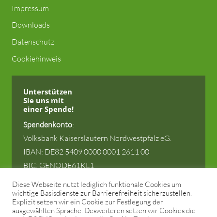
Impressum
Downloads
Datenschutz
Cookiehinweis
Unterstützen
Sie uns
mit
einer Spende!
Spendenkonto
:
Volksbank Kaiserslautern Nordwestpfalz eG.
IBAN: DE82 5409 0000 0001 2611 00
BIC: GENODE61KL1
Diese Webseite nutzt lediglich funktionale Cookies um
wichtige Basisdienste zur Barrierefreiheit sicherzustellen.
Explizit setzen wir ein Cookie zur Festlegung der
ausgewählten Sprache. Desweiteren setzen wir Cookies die