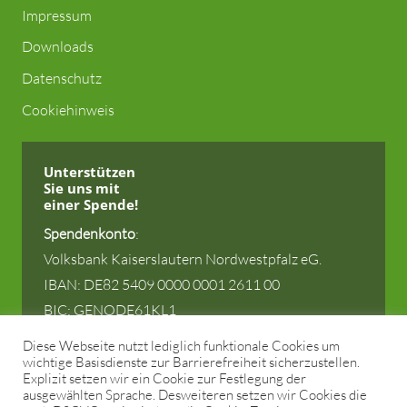
Impressum
Downloads
Datenschutz
Cookiehinweis
Unterstützen
Sie uns
mit
einer Spende!
Spendenkonto
:
Volksbank Kaiserslautern Nordwestpfalz eG.
IBAN: DE82 5409 0000 0001 2611 00
BIC: GENODE61KL1
Diese Webseite nutzt lediglich funktionale Cookies um
wichtige Basisdienste zur Barrierefreiheit sicherzustellen.
Explizit setzen wir ein Cookie zur Festlegung der
ausgewählten Sprache. Desweiteren setzen wir Cookies die