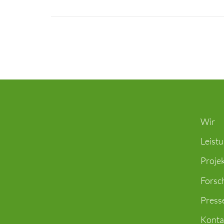
Wir
Leist
Proje
Forsc
Press
Konta