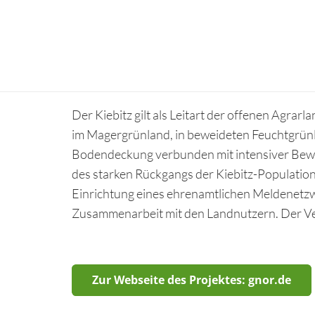
Kiebitzprojekt Rheinland-Pfalz
Der Kiebitz gilt als Leitart der offenen Agrar
im Magergrünland, in beweideten Feuchtgrü
Bodendeckung verbunden mit intensiver Bewirt
des starken Rückgangs der Kiebitz-Population 
Einrichtung eines ehrenamtlichen Meldenetzw
Zusammenarbeit mit den Landnutzern. Der Ve
Zur Webseite des Projektes: gnor.de