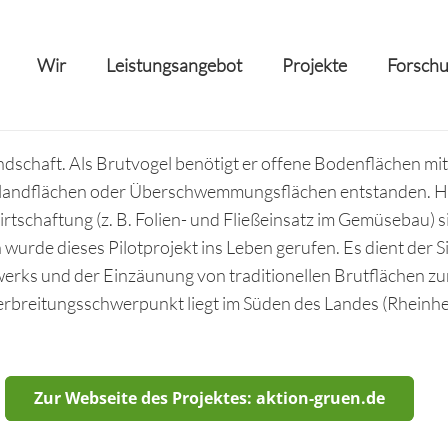
Wir
Leistungsangebot
Projekte
Forschu
landschaft. Als Brutvogel benötigt er offene Bodenflächen mit
nlandflächen oder Überschwemmungsflächen entstanden. H
schaftung (z. B. Folien- und Fließeinsatz im Gemüsebau) s
wurde dieses Pilotprojekt ins Leben gerufen. Es dient der 
erks und der Einzäunung von traditionellen Brutflächen zu
rbreitungsschwerpunkt liegt im Süden des Landes (Rheinhe
Zur Webseite des Projektes: aktion-gruen.de