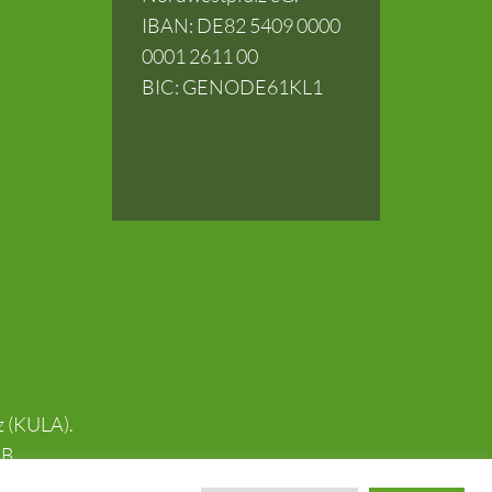
IBAN: DE82 5409 0000
0001 2611 00
BIC: GENODE61KL1
z (KULA).
B.