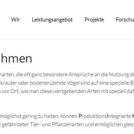
Wir
Leistungsangebot
Projekte
Forschu
ahmen
narten, die oft ganz besondere Ansprüche an die Nutzung de
wildkräuter oder bodenbrütende Vögel sind auf eine speziell
 vor Ort, wie man diese wertgebenden Arten mit speziell
möglichst gering zu halten, können
P
roduktions
I
ntegrierte
gefährdeter Tier- und Pflanzenarten und ermöglichen gleich