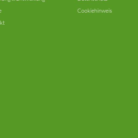
e
Cookiehinweis
kt