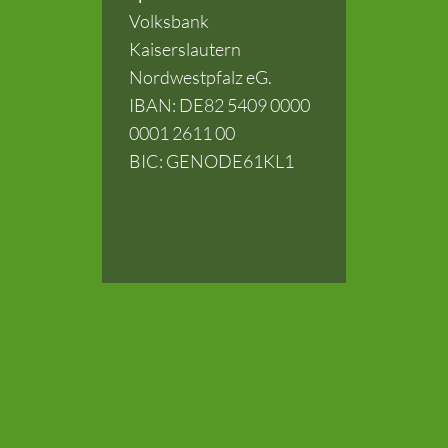
Volksbank
Kaiserslautern
Nordwestpfalz eG.
IBAN: DE82 5409 0000
0001 2611 00
BIC: GENODE61KL1