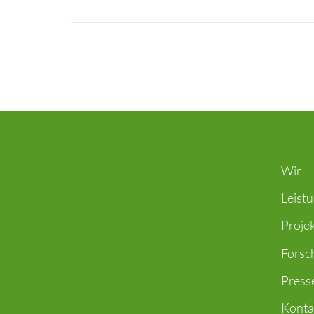
Wir
Leist
Proje
Forsc
Press
Konta