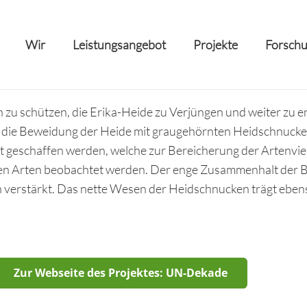
Wir
Leistungsangebot
Projekte
Forschu
zu schützen, die Erika-Heide zu Verjüngen und weiter zu e
 die Beweidung der Heide mit graugehörnten Heidschnuck
 geschaffen werden, welche zur Bereicherung der Artenvielf
ren Arten beobachtet werden. Der enge Zusammenhalt der 
verstärkt. Das nette Wesen der Heidschnucken trägt ebenso
Zur Webseite des Projektes: UN-Dekade