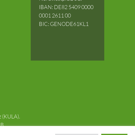
IBAN: DE82 5409 0000
0001 2611 00
BIC: GENODE61KL1
z (KULA).
B.