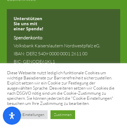
Unterstützen
Sie uns
mit
einer Spende!
Spendenkonto
:
Volksbank Kaiserslautern Nordwestpfalz eG.
IBAN: DE82 5409 0000 0001 2611 00
BIC: GENODE61KL1
Diese Webseite nutzt lediglich funktionale Cookies um
wichtige Basisdienste zur Barrierefreiheit sicherzustellen.
Explizit setzen wir ein Cookie zur Festlegung der
ausgewählten Sprache. Desweiteren setzen wir Cookies die
© 2025 Stiftung zur Förderung der Kulturlandschaft
nach DSGVO nötig sind um die Cookie-Zustimmung zu
speichern. Sie können jederzeit die "Cookie Einstellungen"
Rheinland-Pfalz (KULA).
besuchen um Ihre Zustimmung zu bearbeiten.
Alle Rechte vorbehalten. Gestaltung und Umsetzung
Cookie Einstellungen
Zustimmen
durch
AJB.